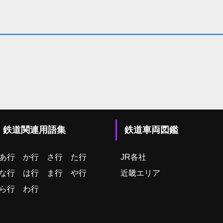
鉄道関連用語集
鉄道車両図鑑
あ行
か行
さ行
た行
JR各社
な行
は行
ま行
や行
近畿エリア
ら行
わ行