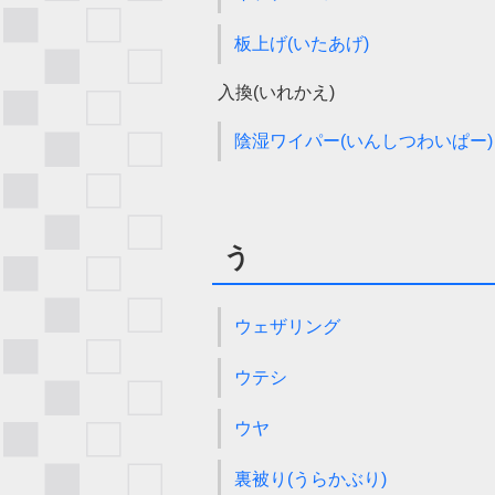
板上げ(いたあげ)
入換(いれかえ)
陰湿ワイパー(いんしつわいぱー)
う
ウェザリング
ウテシ
ウヤ
裏被り(うらかぶり)