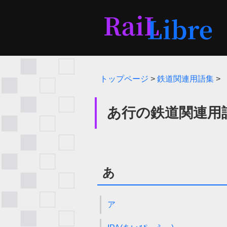
トップページ
>
鉄道関連用語集
>
あ行の鉄道関連用
あ
ア